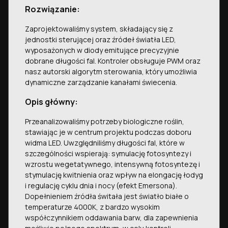
Rozwiązanie:
Zaprojektowaliśmy system, składający się z
jednostki sterującej oraz źródeł światła LED,
wyposażonych w diody emitujące precyzyjnie
dobrane długości fal. Kontroler obsługuje PWM oraz
nasz autorski algorytm sterowania, który umożliwia
dynamiczne zarządzanie kanałami świecenia.
Opis główny:
Przeanalizowaliśmy potrzeby biologiczne roślin,
stawiając je w centrum projektu podczas doboru
widma LED. Uwzględniliśmy długości fal, które w
szczególności wspierają: symulację fotosyntezy i
wzrostu wegetatywnego, intensywną fotosyntezę i
stymulację kwitnienia oraz wpływ na elongację łodyg
i regulację cyklu dnia i nocy (efekt Emersona).
Dopełnieniem źródła świtała jest światło białe o
temperaturze 4000K, z bardzo wysokim
współczynnikiem oddawania barw, dla zapewnienia