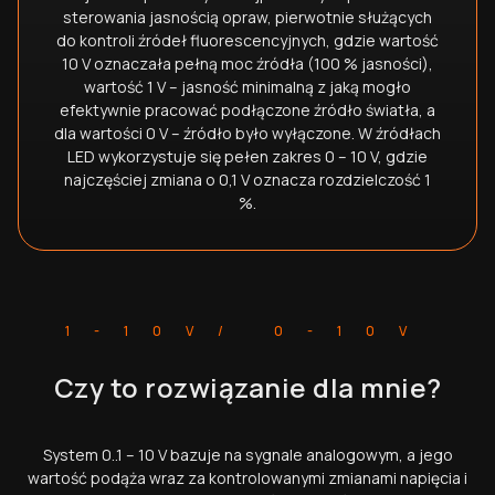
sterowania jasnością opraw, pierwotnie służących
do kontroli źródeł fluorescencyjnych, gdzie wartość
10 V oznaczała pełną moc źródła (100 % jasności),
wartość 1 V – jasność minimalną z jaką mogło
efektywnie pracować podłączone źródło światła, a
dla wartości 0 V – źródło było wyłączone. W źródłach
LED wykorzystuje się pełen zakres 0 – 10 V, gdzie
najczęściej zmiana o 0,1 V oznacza rozdzielczość 1
%.
1-10V/ 0-10V
Czy to rozwiązanie dla mnie?
System 0..1 – 10 V bazuje na sygnale analogowym, a jego
wartość podąża wraz za kontrolowanymi zmianami napięcia i