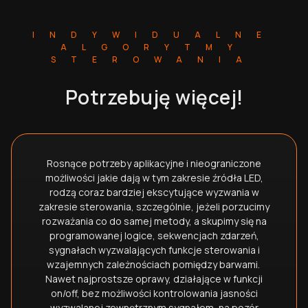
INDYWIDUALNE
ALGORYTMY
STEROWANIA
Potrzebuję więcej!
Rosnące potrzeby aplikacyjne i nieograniczone
możliwości jakie dają w tym zakresie źródła LED,
rodzą coraz bardziej ekscytujące wyzwania w
zakresie sterowania, szczególnie, jeżeli porzucimy
rozważania co do samej metody, a skupimy się na
programowanej logice, sekwencjach zdarzeń,
sygnałach wyzwalających funkcje sterowania i
wzajemnych zależnościach pomiędzy barwami.
Nawet najprostsze oprawy, działające w funkcji
on/off, bez możliwości kontrolowania jasności
wyzwalanej zewnętrznym sygnałem, na pozór