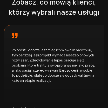
Zobacz, co mówią klienci,
koronkową starannością i laserową
którzy wybrali nasze usługi
powtarzalnością dbają o niezawodność
naszych wyrobów. Nie bez znaczenia
pozostaje fakt, iż pomimo stosowania
najnowszych dostępnych metod
produkcyjnych, dbamy również o procedury
inspekcyjne i testowe. Gwarancja, której
udzielamy, jest zobowiązaniem, które
podejmujemy z pełną odpowiedzialnością.
Po prostu dobrze jest mieć ich w swoim narożniku,
tym bardziej jeśli projekt wymaga nieszablonowych
rozwiązań. Zdecydowanie lepiej pracuje się z
osobami, które traktują swoją branżę nie jako pracę,
a jako pasję i szereg wyzwań. Bardzo cenimy sobie
to podejście, dlatego dobrze się dogadywaliśmy na
każdym etapie realizacji.